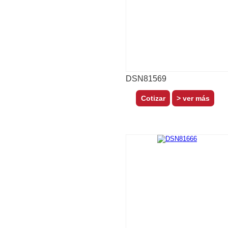
DSN81569
> ver más