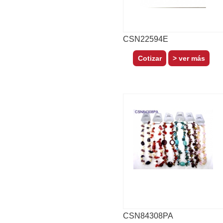
CSN22594E
> ver más
CSN84308PA