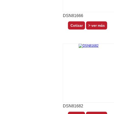
DSN81666
> ver más
DSN81682