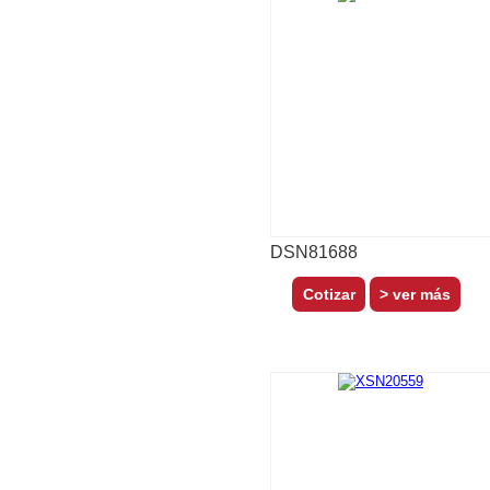
DSN81688
> ver más