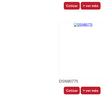
> ver más
DSN80775
> ver más