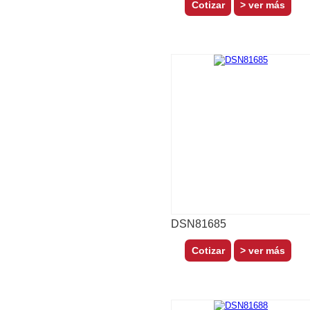
> ver más
DSN81685
> ver más