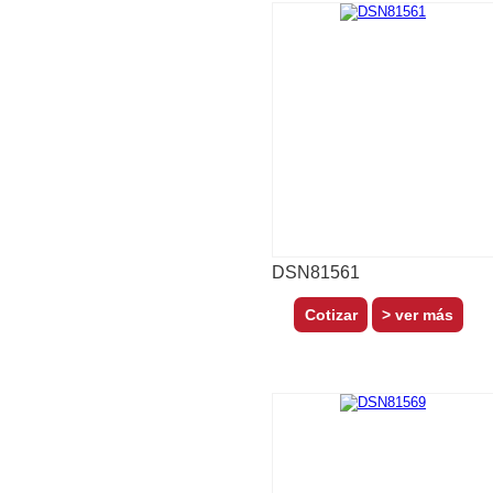
DSN81561
> ver más