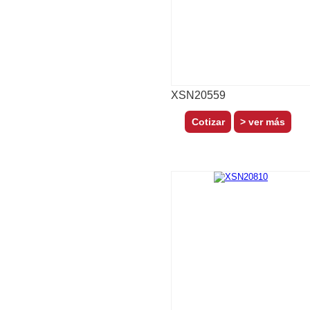
XSN20559
> ver más