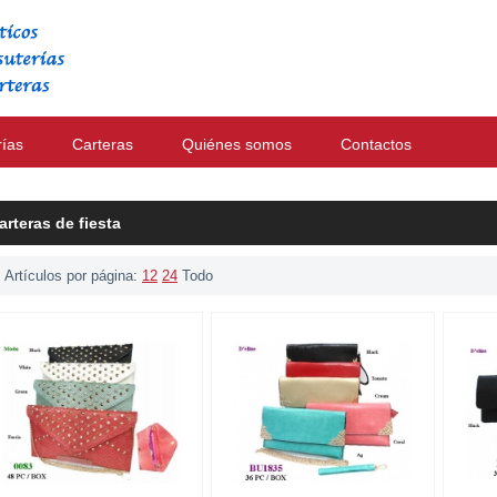
rías
Carteras
Quiénes somos
Contactos
arteras de fiesta
Artículos por página:
12
24
Todo