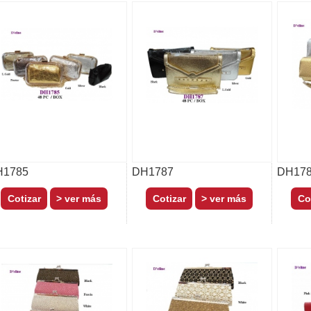
H1785
DH1787
DH17
> ver más
> ver más