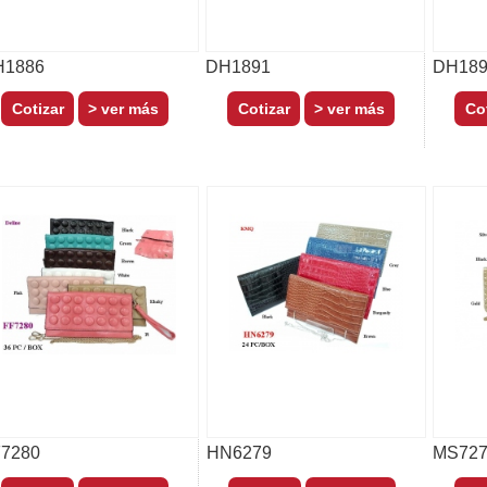
H1886
DH1891
DH189
> ver más
> ver más
7280
HN6279
MS727