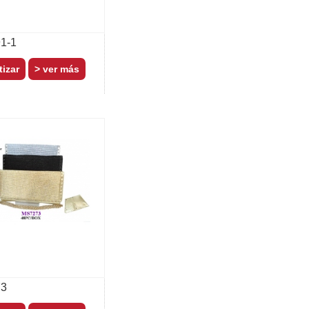
1-1
> ver más
3