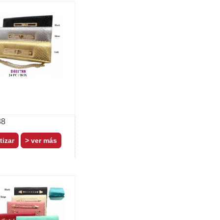
88
> ver más