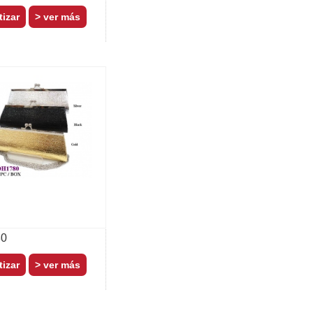
> ver más
0
> ver más