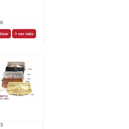
36
> ver más
3