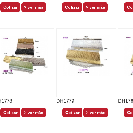
> ver más
> ver más
H1778
DH1779
DH178
> ver más
> ver más