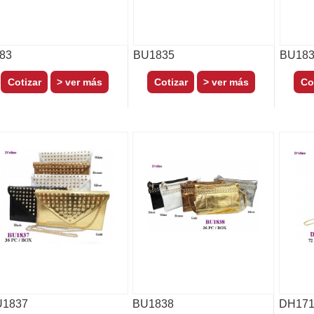
83
BU1835
BU18
> ver más
> ver más
U1837
BU1838
DH171