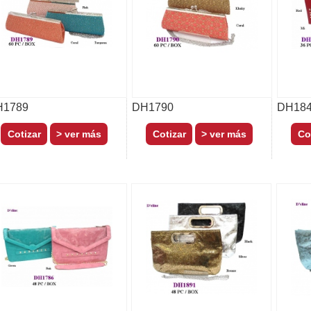
H1789
DH1790
DH18
> ver más
> ver más