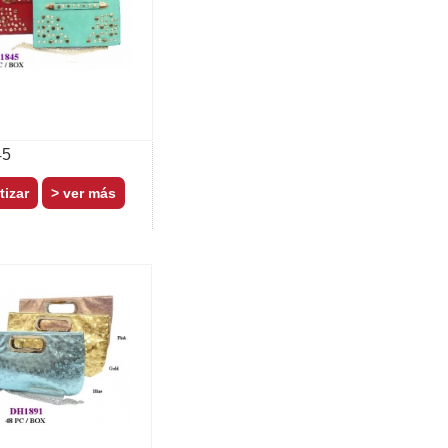
45
> ver más