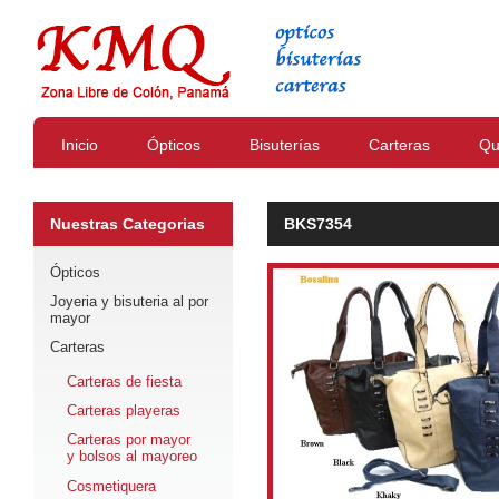
Inicio
Ópticos
Bisuterías
Carteras
Qu
Nuestras Categorias
BKS7354
Ópticos
Joyeria y bisuteria al por
mayor
Carteras
Carteras de fiesta
Carteras playeras
Carteras por mayor
y bolsos al mayoreo
Cosmetiquera