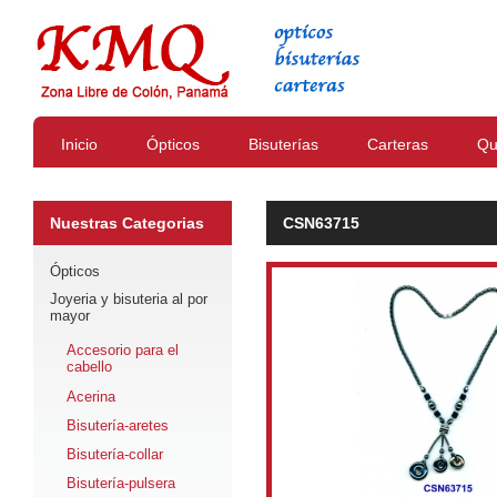
Inicio
Ópticos
Bisuterías
Carteras
Qu
Nuestras Categorias
CSN63715
Ópticos
Joyeria y bisuteria al por
mayor
Accesorio para el
cabello
Acerina
Bisutería-aretes
Bisutería-collar
Bisutería-pulsera