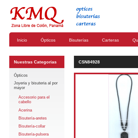
Inicio
Ópticos
Bisuterías
Carteras
Qu
Nuestras Categorias
CSN84928
Ópticos
Joyeria y bisuteria al por
mayor
Accesorio para el
cabello
Acerina
Bisutería-aretes
Bisutería-collar
Bisutería-pulsera