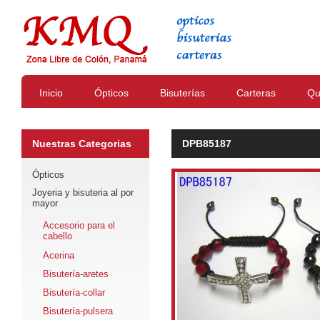
Inicio
Ópticos
Bisuterías
Carteras
Qu
Nuestras Categorias
DPB85187
Ópticos
Joyeria y bisuteria al por
mayor
Accesorio para el
cabello
Acerina
Bisutería-aretes
Bisutería-collar
Bisutería-pulsera