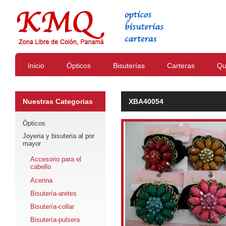
Inicio
Ópticos
Bisuterías
Carteras
Qu
Nuestras Categorias
XBA40054
Ópticos
Joyeria y bisuteria al por
mayor
Accesorio para el
cabello
Acerina
Bisutería-aretes
Bisutería-collar
Bisutería-pulsera