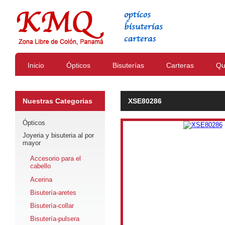
Inicio
Ópticos
Bisuterías
Carteras
Qu
Nuestras Categorias
XSE80286
Ópticos
Joyeria y bisuteria al por
mayor
Accesorio para el
cabello
Acerina
Bisutería-aretes
Bisutería-collar
Bisutería-pulsera