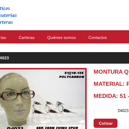
rías
Carteras
Quiénes somos
Contactos
4023
MONTURA Q
MATERIAL:
MEDIDA: 51 -
:
D4023
Cotizar